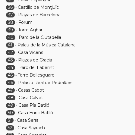
36
Castillo de Montjuïc
-
37
Playas de Barcelona
-
38
Fòrum
-
39
Torre Agbar
-
40
Parc de la Ciutadella
-
41
Palau de la Música Catalana
-
42
Casa Vicens
-
43
Plazas de Gracia
-
44
Parc del Laberint
-
45
Torre Bellesguard
-
46
Palacio Real de Pedralbes
-
47
Casas Cabot
-
48
Casa Calvet
-
49
Casa Pía Batlló
-
50
Casa Enric Batlló
-
51
Casa Serra
-
52
Casa Sayrach
-