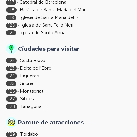
117
Catedral de Barcelona
-
118
Basílica de Santa María del Mar
-
119
Iglesia de Santa Maria del Pi
-
120
Iglesia de Sant Felip Neri
-
121
Iglesia de Santa Anna
-
Ciudades para visitar
122
Costa Brava
-
123
Delta de l'Ebre
-
124
Figueres
-
125
Girona
-
126
Montserrat
-
127
Sitges
-
128
Tarragona
-
Parque de atracciones
129
Tibidabo
-