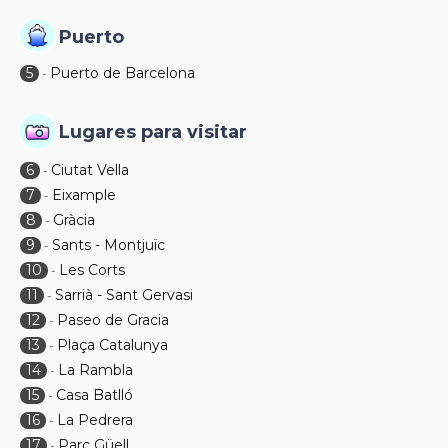
Puerto
5
Puerto de Barcelona
-
Lugares para visitar
6
Ciutat Vella
-
7
Eixample
-
8
Gràcia
-
9
Sants - Montjuïc
-
10
Les Corts
-
11
Sarrià - Sant Gervasi
-
12
Paseo de Gracia
-
13
Plaça Catalunya
-
14
La Rambla
-
15
Casa Batlló
-
16
La Pedrera
-
17
Parc Güell
-