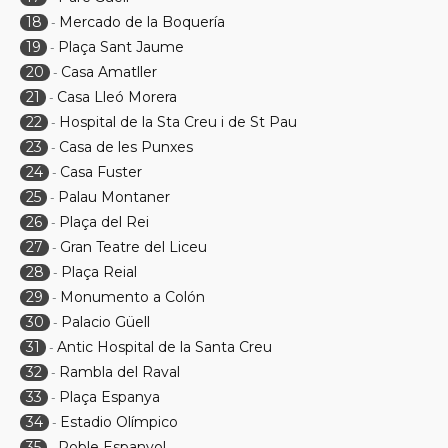
18
Mercado de la Boquería
-
19
Plaça Sant Jaume
-
20
Casa Amatller
-
21
Casa Lleó Morera
-
22
Hospital de la Sta Creu i de St Pau
-
23
Casa de les Punxes
-
24
Casa Fuster
-
25
Palau Montaner
-
26
Plaça del Rei
-
27
Gran Teatre del Liceu
-
28
Plaça Reial
-
29
Monumento a Colón
-
30
Palacio Güell
-
31
Antic Hospital de la Santa Creu
-
32
Rambla del Raval
-
33
Plaça Espanya
-
34
Estadio Olímpico
-
35
Poble Espanyol
-