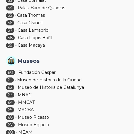
53
Casa Comalat
-
54
Palau Baró de Quadras
-
55
Casa Thomas
-
56
Casa Granell
-
57
Casa Lamadrid
-
58
Casa Llopis Bofill
-
59
Casa Macaya
-
Museos
60
Fundación Gaspar
-
61
Museo de Historia de la Ciudad
-
62
Museo de Historia de Catalunya
-
63
MNAC
-
64
MMCAT
-
65
MACBA
-
66
Museo Picasso
-
67
Museo Egipcio
-
68
MEAM
-