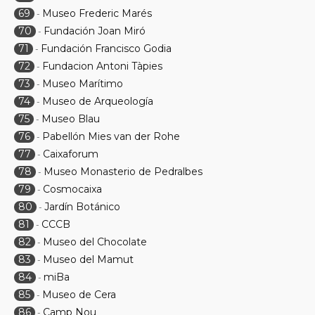
69
Museo Frederic Marés
-
70
Fundación Joan Miró
-
71
Fundación Francisco Godia
-
72
Fundacion Antoni Tàpies
-
73
Museo Marítimo
-
74
Museo de Arqueología
-
75
Museo Blau
-
76
Pabellón Mies van der Rohe
-
77
Caixaforum
-
78
Museo Monasterio de Pedralbes
-
79
Cosmocaixa
-
80
Jardín Botánico
-
81
CCCB
-
82
Museo del Chocolate
-
83
Museo del Mamut
-
84
miBa
-
85
Museo de Cera
-
86
Camp Nou
-