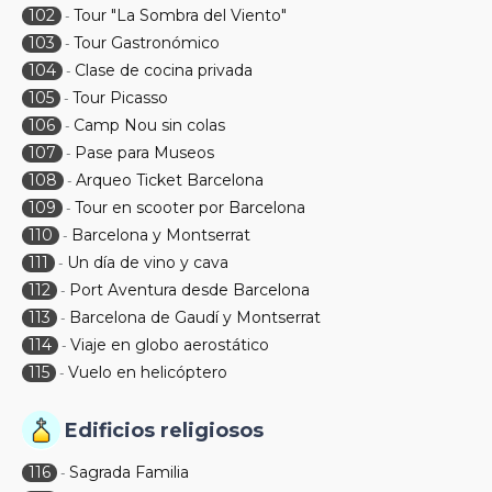
102
Tour "La Sombra del Viento"
-
103
Tour Gastronómico
-
104
Clase de cocina privada
-
105
Tour Picasso
-
106
Camp Nou sin colas
-
107
Pase para Museos
-
108
Arqueo Ticket Barcelona
-
109
Tour en scooter por Barcelona
-
110
Barcelona y Montserrat
-
111
Un día de vino y cava
-
112
Port Aventura desde Barcelona
-
113
Barcelona de Gaudí y Montserrat
-
114
Viaje en globo aerostático
-
115
Vuelo en helicóptero
-
Edificios religiosos
116
Sagrada Familia
-