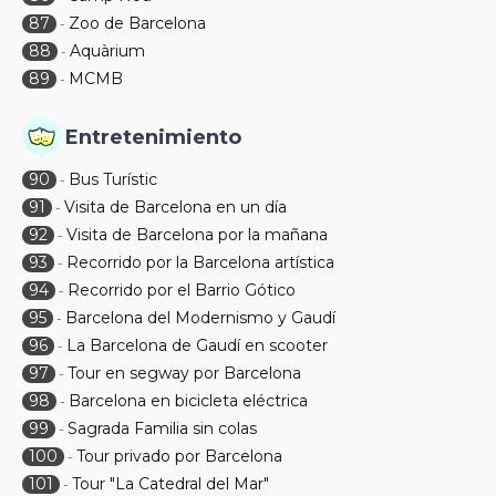
87
Zoo de Barcelona
-
88
Aquàrium
-
89
MCMB
-
Entretenimiento
90
Bus Turístic
-
91
Visita de Barcelona en un día
-
92
Visita de Barcelona por la mañana
-
93
Recorrido por la Barcelona artística
-
94
Recorrido por el Barrio Gótico
-
95
Barcelona del Modernismo y Gaudí
-
96
La Barcelona de Gaudí en scooter
-
97
Tour en segway por Barcelona
-
98
Barcelona en bicicleta eléctrica
-
99
Sagrada Familia sin colas
-
100
Tour privado por Barcelona
-
101
Tour "La Catedral del Mar"
-