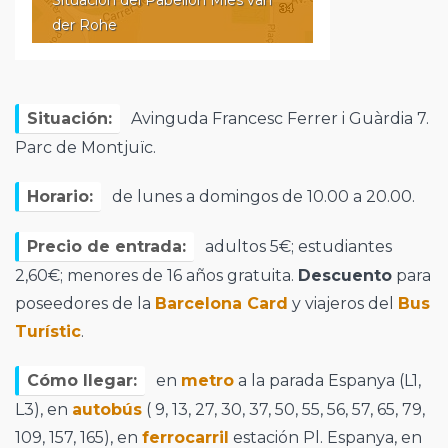
Situación del Pabellón Mies van
der Rohe
Situación:
Avinguda Francesc Ferrer i Guàrdia 7.
Parc de Montjuïc.
Horario:
de lunes a domingos de 10.00 a 20.00.
Precio de entrada:
adultos 5€; estudiantes
2,60€; menores de 16 años gratuita.
Descuento
para
poseedores de la
Barcelona Card
y viajeros del
Bus
Turístic
.
Cómo llegar:
en
metro
a la parada Espanya (L1,
L3), en
autobús
( 9, 13, 27, 30, 37, 50, 55, 56, 57, 65, 79,
109, 157, 165), en
ferrocarril
estación Pl. Espanya, en