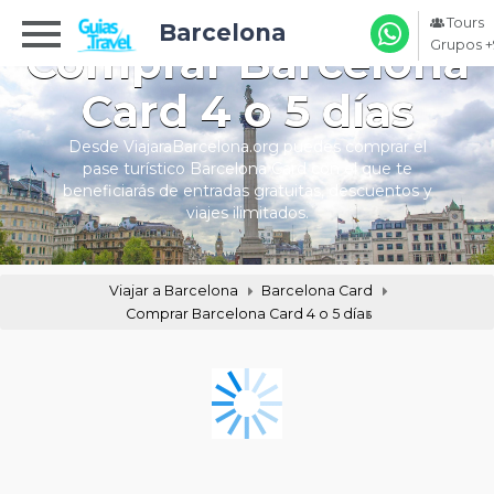
Tours
Barcelona
Comprar Barcelona
Grupos +
Card 4 o 5 días
Desde ViajaraBarcelona.org puedes comprar el
pase turístico Barcelona Card con el que te
beneficiarás de entradas gratuitas, descuentos y
viajes ilimitados.
Viajar a Barcelona
Barcelona Card
Comprar Barcelona Card 4 o 5 días