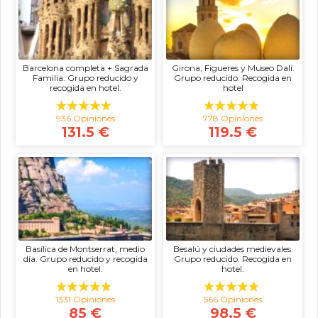
Barcelona completa + Sagrada
Girona, Figueres y Museo Dalí.
Familia. Grupo reducido y
Grupo reducido. Recogida en
recogida en hotel.
hotel
936 Opiniones
778 Opiniones
131.5 €
119.5 €
Basílica de Montserrat, medio
Besalú y ciudades medievales.
día. Grupo reducido y recogida
Grupo reducido. Recogida en
en hotel.
hotel.
1331 Opiniones
566 Opiniones
85 €
98.5 €