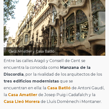
Casa Amatller y Casa Batlló
Entre las calles Aragó y Consell de Cent se
encuentra la conocida como
Manzana de la
Discordia
, por la rivalidad de los arquitectos de los
tres edificios modernistas
que se
encuentran en ella: la
Casa Batlló
de Antoni Gaudí,
la
Casa Amatller
de Josep Puig i Cadafalch y la
Casa Lleó Morera
de Lluís Domènech i Montaner.