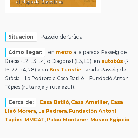
el Mapa de Barcelona
Situación:
Passeig de Gràcia.
Cómo llegar:
en
metro
a la parada Passeig de
Gràcia (L2, L3, L4) o Diagonal (L3, L5), en
autobús
(7,
16, 22, 24, 28) y en
Bus Turístic
parada Passeig de
Gràcia – La Pedrera o Casa Batlló – Fundació Antoni
Tàpies (ruta roja y ruta azul).
Cerca de:
Casa Batlló
,
Casa Amatller
,
Casa
Lleó Morera
,
La Pedrera
,
Fundación Antoni
Tàpies
,
MMCAT
,
Palau Montaner
,
Museo Egipcio
.