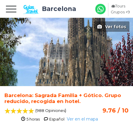
Tours
Barcelona
Grupos +9
Ver fotos
Barcelona: Sagrada Familia + Gótico. Grupo
reducido, recogida en hotel.
9.76 / 10
)
(988 Opiniones
Ver en el mapa
5 horas
Español