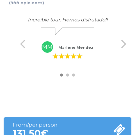
(988 opiniones)
a
Increible tour. Hemos disfrutado!!
MM
Marlene Mendez
From/per person
131.50
€