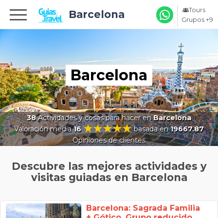
Tours
Barcelona
Grupos +9
Barcelona
38
Actividades y cosas para hacer en
Barcelona
Valoración media
16
basada en
19667.87
Opiniones de clientes
Descubre las mejores actividades y
visitas guiadas en Barcelona
Barcelona: Sagrada Familia
+ Gótico. Grupo reducido,