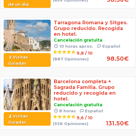
(659 Opiniones)
de un día
Tarragona Romana y Sitges.
Grupo reducido. Recogida
en hotel.
Cancelación gratuita
10 horas aprox.
Español
9,8 / 10
Visitas
98.50
€
(887 Opiniones)
Guiadas
Barcelona completa +
Sagrada Familia. Grupo
reducido y recogida en
hotel.
Cancelación gratuita
8 horas
Español
Visitas
9,6 / 10
Guiadas
131.50
€
(936 Opiniones)