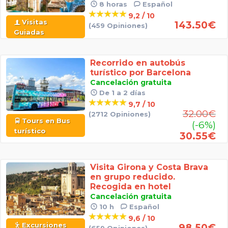
8 horas
Español
9,2 / 10
Visitas
143.50
€
(459 Opiniones)
Guiadas
Recorrido en autobús
turístico por Barcelona
Cancelación gratuita
De 1 a 2 días
9,7 / 10
32.00
€
(2712 Opiniones)
Tours en Bus
(-6%)
turístico
30.55
€
Visita Girona y Costa Brava
en grupo reducido.
Recogida en hotel
Cancelación gratuita
10 h
Español
9,6 / 10
Excursiones
98.50
€