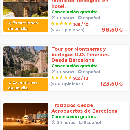
reducido. Recogida en
hotel.
Cancelación gratuita
10 horas
Español
Excursiones
9,8 / 10
de un día
98.50
€
(566 Opiniones)
Tour por Montserrat y
bodegas D.O. Penedés.
Desde Barcelona.
Cancelación gratuita
10 horas
Español
9,2 / 10
Excursiones
123.50
€
(766 Opiniones)
de un día
Traslados desde
Aeropuertos de Barcelona
Cancelación gratuita
24 horas
Español