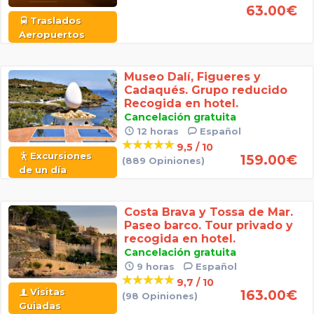
63.00
€
Traslados
Aeropuertos
Museo Dalí, Figueres y
Cadaqués. Grupo reducido
Recogida en hotel.
Cancelación gratuita
12 horas
Español
9,5 / 10
Excursiones
159.00
€
(889 Opiniones)
de un día
Costa Brava y Tossa de Mar.
Paseo barco. Tour privado y
recogida en hotel.
Cancelación gratuita
9 horas
Español
9,7 / 10
Visitas
163.00
€
(98 Opiniones)
Guiadas