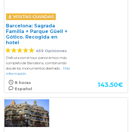
VISITAS GUIADAS
Barcelona: Sagrada
Familia + Parque Güell +
Gótico. Recogida en
hotel
459 Opiniones
Disfruta con el tour panorámico más
completo de Barcelona, combinando
dos de los monumentos diseñado...
Más
información
8 horas
143.50
€
Español