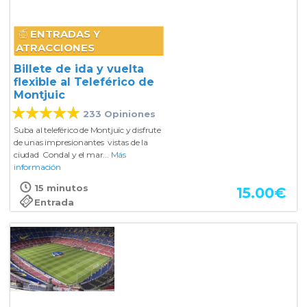
ENTRADAS Y
ATRACCIONES
Billete de ida y vuelta
flexible al Teleférico de
Montjuic
233 Opiniones
Suba al teleférico de Montjuïc y disfrute
de unas impresionantes vistas de la
ciudad Condal y el mar...
Más
información
15 minutos
15.00
€
Entrada