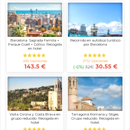
Barcelona: Sagrada Familia +
Recorrido en autobús turístico
Parque Güell + Gótico. Recogida
por Barcelona
en hotel
459 Opiniones
2712 Opiniones
143.5 €
30.55 €
(-6%)
32
€
Visita Girona y Costa Brava en
Tarragona Romana y Sitges.
grupo reducido. Recogida en
Grupo reducido. Recogida en
hotel
hotel.