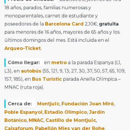
18 años, parados, familias numerosas y
monoparentales, carnet de estudiante y
poseedores de la
Barcelona Card
2,10€;
gratuita
para menores de 16 años, mayores de 65 años y los
últimos domingos del mes. Está incluida en el
Arqueo-Ticket
.
Cómo llegar:
en
metro
a la parada Espanya (L1,
L3), en
autobús
(55, 121, 9, 13, 27, 30, 37, 50, 57, 65, 109,
157, 185), en
Bus Turístic
parada Anella Olímpica –
MNAC (ruta roja).
Cerca de:
Montjuïc
,
Fundación Joan Miró
,
Poble Espanyol
,
Estadio Olímpico
,
Jardín
Botánico
,
MNAC
,
Castillo de Montjuïc
,
Caixaforum
,
Pabellón Mies van der Rohe
.