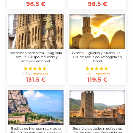
98.5 €
98.5 €
Barcelona completa + Sagrada
Girona, Figueres y Museo Dalí.
Familia. Grupo reducido y
Grupo reducido. Recogida en
recogida en hotel.
hotel
936 Opiniones
778 Opiniones
131.5 €
119.5 €
Basílica de Montserrat, medio
Besalú y ciudades medievales.
día. Grupo reducido y recogida
Grupo reducido. Recogida en