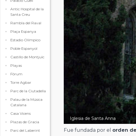
Palacio Güell
Antic Hospital de la
Santa Creu
Rambla del Raval
Plaça Espanya
Estadio Olímpico
Poble Espanyol
Castillo de Montjuïc
Playas
Fòrum
Torre Agbar
Parc de la Ciutadella
Palau de la Música
Catalana
Casa Vicens
Iglesia de Santa Anna
Plazas de Gracia
Fue fundada por el
orden de
Parc del Laberint