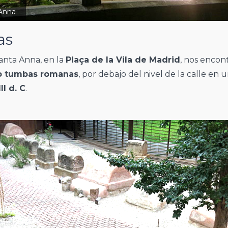
 Anna
as
Santa Anna, en la
Plaça de la Vila de Madrid
, nos enco
o tumbas romanas
, por debajo del nivel de la calle e
III d. C
.