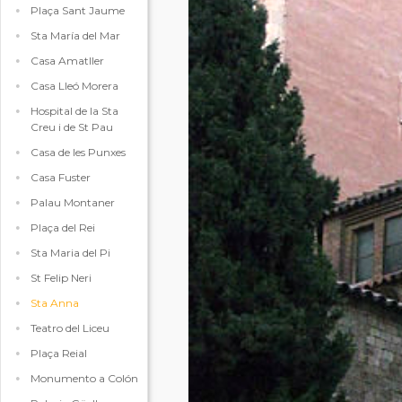
Plaça Sant Jaume
Sta María del Mar
Casa Amatller
Casa Lleó Morera
Hospital de la Sta
Creu i de St Pau
Casa de les Punxes
Casa Fuster
Palau Montaner
Plaça del Rei
Sta Maria del Pi
St Felip Neri
Sta Anna
Teatro del Liceu
Plaça Reial
Monumento a Colón