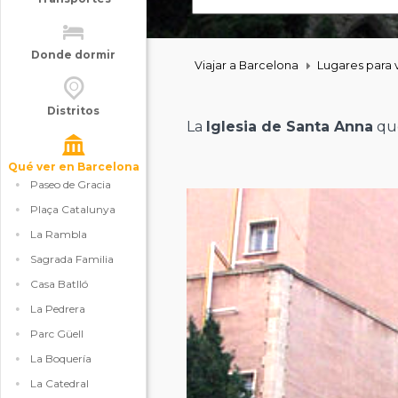
Donde dormir
Viajar a Barcelona
Lugares para v
Distritos
La
Iglesia de Santa Anna
que
Qué ver en Barcelona
Paseo de Gracia
Plaça Catalunya
La Rambla
Sagrada Familia
Casa Batlló
La Pedrera
Parc Güell
La Boquería
La Catedral