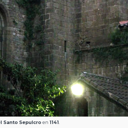
l Santo Sepulcro
en
1141
.