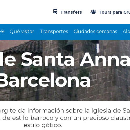
Transfers
Tours para Gr
+9
Qué visitar
Transportes
Ciudades cercanas
Al
 de Santa Ann
Barcelona
org te da información sobre la Iglesia de S
de estilo barroco y con un precioso claust
estilo gótico.