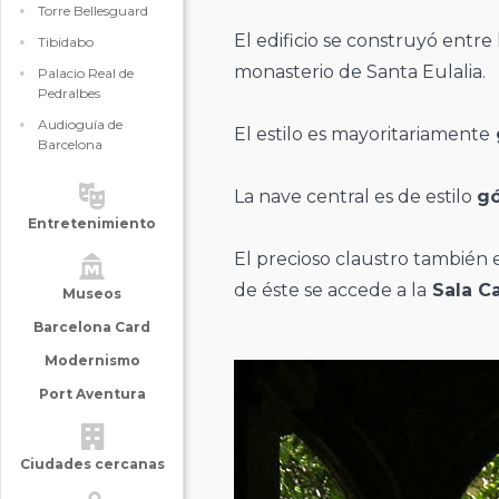
Torre Bellesguard
El edificio se construyó entre
Tibidabo
monasterio de Santa Eulalia.
Palacio Real de
Pedralbes
Audioguía de
El estilo es mayoritariamente
Barcelona
La nave central es de estilo
gó
Entretenimiento
El precioso claustro también e
de éste se accede a la
Sala Ca
Museos
Barcelona Card
Modernismo
Port Aventura
Ciudades cercanas