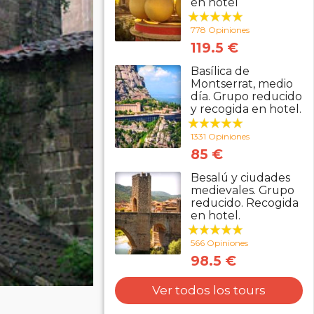
en hotel
778 Opiniones
119.5 €
Basílica de
Montserrat, medio
día. Grupo reducido
y recogida en hotel.
1331 Opiniones
85 €
Besalú y ciudades
medievales. Grupo
reducido. Recogida
en hotel.
566 Opiniones
98.5 €
Ver todos los tours