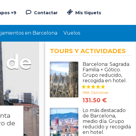
upos +9
Contactar
Mis tiquets
ojamientos en Barcelona
Vuelos
TOURS Y ACTIVIDADES
a de
Barcelona: Sagrada
Familia + Gótico.
Grupo reducido,
recogida en hotel.
988 Opiniones
131.50 €
Lo más destacado
anta
de Barcelona,
medio día. Grupo
ro de
reducido y recogida
en hotel.