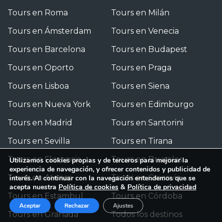
Tours en Roma
Tours en Milán
Tours en Ámsterdam
Tours en Venecia
Tours en Barcelona
Tours en Budapest
Tours en Oporto
Tours en Praga
Tours en Lisboa
Tours en Siena
Tours en Nueva York
Tours en Edimburgo
Tours en Madrid
Tours en Santorini
Tours en Sevilla
Tours en Tirana
Tours en Florencia
Tours en Bruselas
Utilizamos cookies propias y de terceros para mejorar la
experiencia de navegación, y ofrecer contenidos y publicidad de
Tours en Atenas
Tours en Cracovia
interés. Al continuar con la navegación entendemos que se
acepta nuestra
Política de cookies
&
Política de privacidad
Tours en Estambul
Tours en Córdoba
Aceptar
Rechazar
Ajustes
Tours en Granada
Todos los destinos