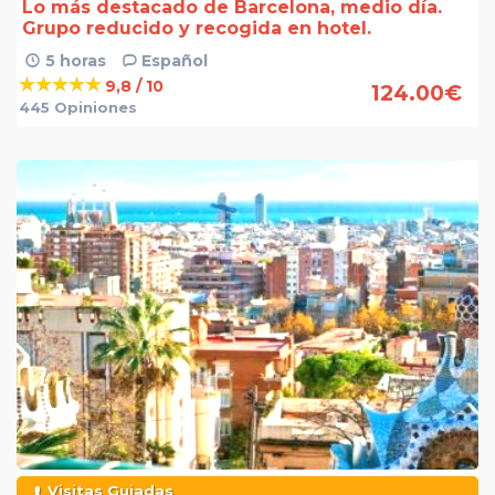
Lo más destacado de Barcelona, medio día.
Grupo reducido y recogida en hotel.
5 horas
Español
9,8 / 10
124.00
€
445 Opiniones
Visitas Guiadas