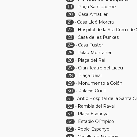
19
Plaça Sant Jaume
-
20
Casa Amatller
-
21
Casa Lleó Morera
-
22
Hospital de la Sta Creu i de
-
23
Casa de les Punxes
-
24
Casa Fuster
-
25
Palau Montaner
-
26
Plaça del Rei
-
27
Gran Teatre del Liceu
-
28
Plaça Reial
-
29
Monumento a Colón
-
30
Palacio Güell
-
31
Antic Hospital de la Santa C
-
32
Rambla del Raval
-
33
Plaça Espanya
-
34
Estadio Olímpico
-
35
Poble Espanyol
-
36
Castillo de Montjuïc
-