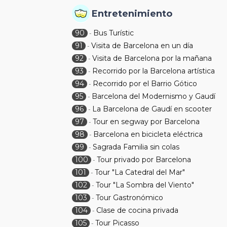
Entretenimiento
90
Bus Turístic
-
91
Visita de Barcelona en un día
-
92
Visita de Barcelona por la mañana
-
93
Recorrido por la Barcelona artística
-
94
Recorrido por el Barrio Gótico
-
95
Barcelona del Modernismo y Gaudí
-
96
La Barcelona de Gaudí en scooter
-
97
Tour en segway por Barcelona
-
98
Barcelona en bicicleta eléctrica
-
99
Sagrada Familia sin colas
-
100
Tour privado por Barcelona
-
101
Tour "La Catedral del Mar"
-
102
Tour "La Sombra del Viento"
-
103
Tour Gastronómico
-
104
Clase de cocina privada
-
105
Tour Picasso
-