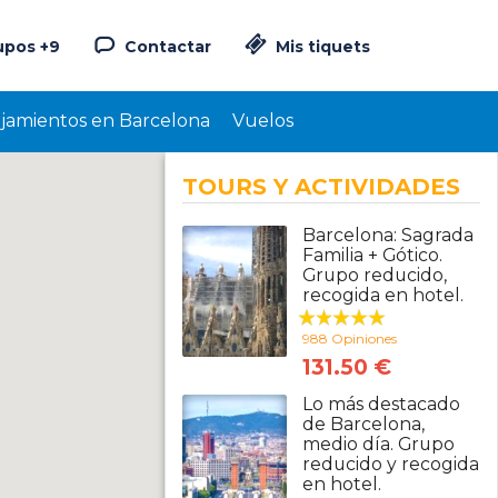
upos +9
Contactar
Mis tiquets
ojamientos en Barcelona
Vuelos
TOURS Y ACTIVIDADES
Barcelona: Sagrada
Familia + Gótico.
Grupo reducido,
recogida en hotel.
988 Opiniones
131.50 €
Lo más destacado
de Barcelona,
medio día. Grupo
reducido y recogida
en hotel.