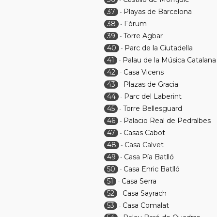
37
Playas de Barcelona
-
38
Fòrum
-
39
Torre Agbar
-
40
Parc de la Ciutadella
-
41
Palau de la Música Catalana
-
42
Casa Vicens
-
43
Plazas de Gracia
-
44
Parc del Laberint
-
45
Torre Bellesguard
-
46
Palacio Real de Pedralbes
-
47
Casas Cabot
-
48
Casa Calvet
-
49
Casa Pía Batlló
-
50
Casa Enric Batlló
-
51
Casa Serra
-
52
Casa Sayrach
-
53
Casa Comalat
-