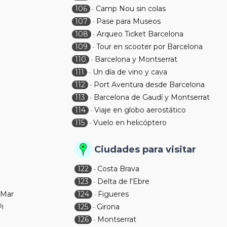
106
Camp Nou sin colas
-
107
Pase para Museos
-
108
Arqueo Ticket Barcelona
-
109
Tour en scooter por Barcelona
-
110
Barcelona y Montserrat
-
111
Un día de vino y cava
-
112
Port Aventura desde Barcelona
-
113
Barcelona de Gaudí y Montserrat
-
114
Viaje en globo aerostático
-
115
Vuelo en helicóptero
-
Ciudades para visitar
122
Costa Brava
-
123
Delta de l'Ebre
-
 Mar
124
Figueres
-
Pi
125
Girona
-
126
Montserrat
-