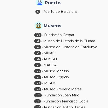
Puerto
5
Puerto de Barcelona
-
Museos
60
Fundación Gaspar
-
61
Museo de Historia de la Ciudad
-
62
Museo de Historia de Catalunya
-
63
MNAC
-
64
MMCAT
-
65
MACBA
-
66
Museo Picasso
-
67
Museo Egipcio
-
68
MEAM
-
69
Museo Frederic Marés
-
70
Fundación Joan Miró
-
71
Fundación Francisco Godia
-
72
Fundacion Antoni Tàpies
-