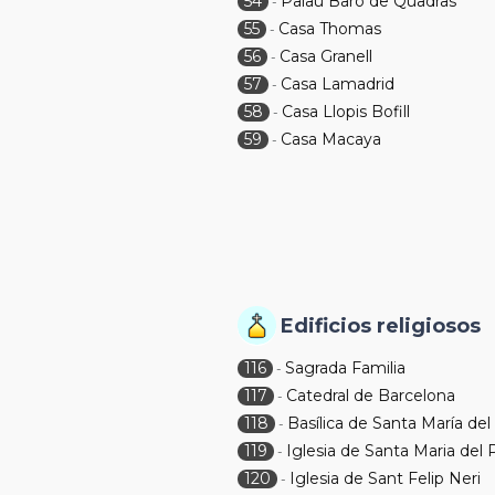
54
Palau Baró de Quadras
-
55
Casa Thomas
-
56
Casa Granell
-
57
Casa Lamadrid
-
58
Casa Llopis Bofill
-
59
Casa Macaya
-
Edificios religiosos
116
Sagrada Familia
-
117
Catedral de Barcelona
-
118
Basílica de Santa María del
-
119
Iglesia de Santa Maria del 
-
120
Iglesia de Sant Felip Neri
-