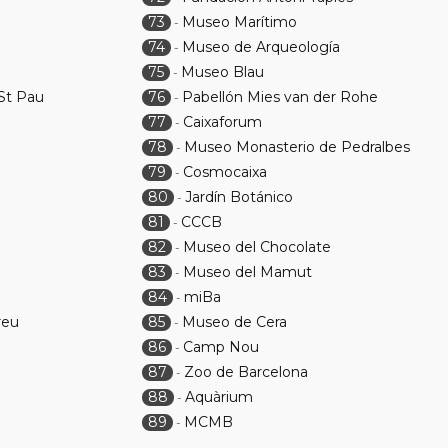
73
Museo Marítimo
-
74
Museo de Arqueología
-
75
Museo Blau
-
 St Pau
76
Pabellón Mies van der Rohe
-
77
Caixaforum
-
78
Museo Monasterio de Pedralbes
-
79
Cosmocaixa
-
80
Jardín Botánico
-
81
CCCB
-
82
Museo del Chocolate
-
83
Museo del Mamut
-
84
miBa
-
reu
85
Museo de Cera
-
86
Camp Nou
-
87
Zoo de Barcelona
-
88
Aquàrium
-
89
MCMB
-