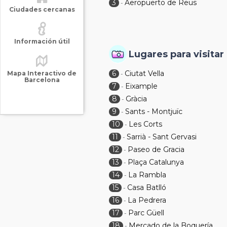
3
Aeropuerto de Reus
-
Ciudades cercanas
Información útil
Lugares para visitar
6
Ciutat Vella
Mapa Interactivo de
-
Barcelona
7
Eixample
-
8
Gràcia
-
9
Sants - Montjuïc
-
10
Les Corts
-
11
Sarrià - Sant Gervasi
-
12
Paseo de Gracia
-
13
Plaça Catalunya
-
14
La Rambla
-
15
Casa Batlló
-
16
La Pedrera
-
17
Parc Güell
-
18
Mercado de la Boquería
-