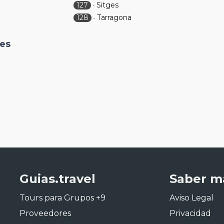
127
Sitges
-
128
Tarragona
-
nes
Guias.travel
Saber m
Tours para Grupos +9
Aviso Legal
Proveedores
Privacidad