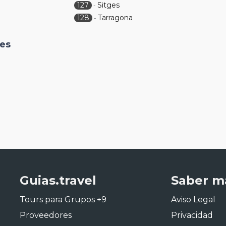
127
Sitges
-
128
Tarragona
-
nes
Guias.travel
Saber m
Tours para Grupos +9
Aviso Legal
Proveedores
Privacidad