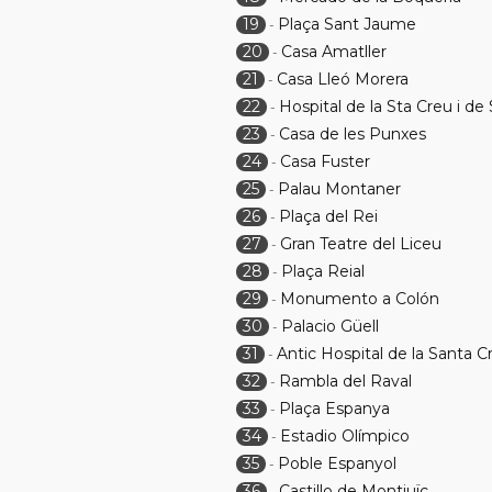
19
Plaça Sant Jaume
-
20
Casa Amatller
-
21
Casa Lleó Morera
-
22
Hospital de la Sta Creu i de
-
23
Casa de les Punxes
-
24
Casa Fuster
-
25
Palau Montaner
-
26
Plaça del Rei
-
27
Gran Teatre del Liceu
-
28
Plaça Reial
-
29
Monumento a Colón
-
30
Palacio Güell
-
31
Antic Hospital de la Santa C
-
32
Rambla del Raval
-
33
Plaça Espanya
-
34
Estadio Olímpico
-
35
Poble Espanyol
-
36
Castillo de Montjuïc
-