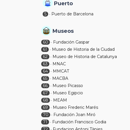
Puerto
5
Puerto de Barcelona
-
Museos
60
Fundación Gaspar
-
61
Museo de Historia de la Ciudad
-
62
Museo de Historia de Catalunya
-
63
MNAC
-
64
MMCAT
-
65
MACBA
-
66
Museo Picasso
-
67
Museo Egipcio
-
68
MEAM
-
69
Museo Frederic Marés
-
70
Fundación Joan Miró
-
71
Fundación Francisco Godia
-
72
Fundacion Antoni Tàpies
-