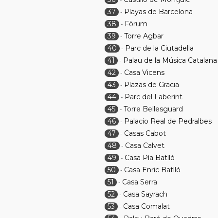
37
Playas de Barcelona
-
38
Fòrum
-
39
Torre Agbar
-
40
Parc de la Ciutadella
-
41
Palau de la Música Catalana
-
42
Casa Vicens
-
43
Plazas de Gracia
-
44
Parc del Laberint
-
45
Torre Bellesguard
-
46
Palacio Real de Pedralbes
-
47
Casas Cabot
-
48
Casa Calvet
-
49
Casa Pía Batlló
-
50
Casa Enric Batlló
-
51
Casa Serra
-
52
Casa Sayrach
-
53
Casa Comalat
-