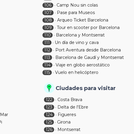
106
Camp Nou sin colas
-
107
Pase para Museos
-
108
Arqueo Ticket Barcelona
-
109
Tour en scooter por Barcelona
-
110
Barcelona y Montserrat
-
111
Un día de vino y cava
-
112
Port Aventura desde Barcelona
-
113
Barcelona de Gaudí y Montserrat
-
114
Viaje en globo aerostático
-
115
Vuelo en helicóptero
-
Ciudades para visitar
122
Costa Brava
-
123
Delta de l'Ebre
-
 Mar
124
Figueres
-
Pi
125
Girona
-
126
Montserrat
-