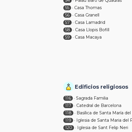
54
Palau Baró de Quadras
-
55
Casa Thomas
-
56
Casa Granell
-
57
Casa Lamadrid
-
58
Casa Llopis Bofill
-
59
Casa Macaya
-
Edificios religiosos
116
Sagrada Familia
-
117
Catedral de Barcelona
-
118
Basílica de Santa María del
-
119
Iglesia de Santa Maria del 
-
120
Iglesia de Sant Felip Neri
-