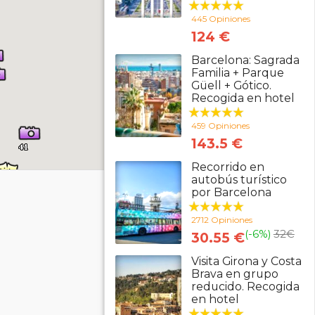
445 Opiniones
124 €
Barcelona: Sagrada
Familia + Parque
Güell + Gótico.
Recogida en hotel
459 Opiniones
143.5 €
Recorrido en
autobús turístico
por Barcelona
2712 Opiniones
(-6%)
32
€
30.55 €
Visita Girona y Costa
Brava en grupo
reducido. Recogida
en hotel