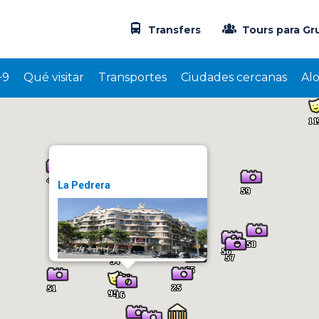
Transfers
Tours para Gr
+9
Qué visitar
Transportes
Ciudades cercanas
Al
La Pedrera