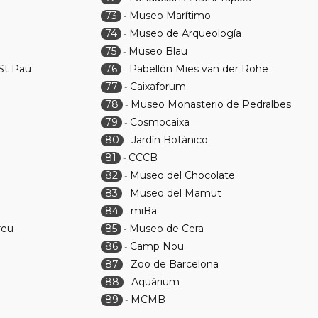
73
Museo Marítimo
-
74
Museo de Arqueología
-
75
Museo Blau
-
 St Pau
76
Pabellón Mies van der Rohe
-
77
Caixaforum
-
78
Museo Monasterio de Pedralbes
-
79
Cosmocaixa
-
80
Jardín Botánico
-
81
CCCB
-
82
Museo del Chocolate
-
83
Museo del Mamut
-
84
miBa
-
reu
85
Museo de Cera
-
86
Camp Nou
-
87
Zoo de Barcelona
-
88
Aquàrium
-
89
MCMB
-