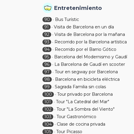
Entretenimiento
90
Bus Turístic
-
91
Visita de Barcelona en un día
-
92
Visita de Barcelona por la mañana
-
93
Recorrido por la Barcelona artística
-
94
Recorrido por el Barrio Gótico
-
95
Barcelona del Modernismo y Gaudí
-
96
La Barcelona de Gaudí en scooter
-
97
Tour en segway por Barcelona
-
98
Barcelona en bicicleta eléctrica
-
99
Sagrada Familia sin colas
-
100
Tour privado por Barcelona
-
101
Tour "La Catedral del Mar"
-
102
Tour "La Sombra del Viento"
-
103
Tour Gastronómico
-
104
Clase de cocina privada
-
105
Tour Picasso
-