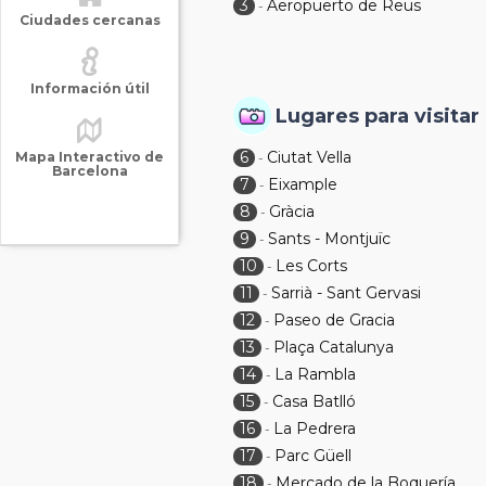
3
Aeropuerto de Reus
-
Ciudades cercanas
Información útil
Lugares para visitar
6
Ciutat Vella
Mapa Interactivo de
-
Barcelona
7
Eixample
-
8
Gràcia
-
9
Sants - Montjuïc
-
10
Les Corts
-
11
Sarrià - Sant Gervasi
-
12
Paseo de Gracia
-
13
Plaça Catalunya
-
14
La Rambla
-
15
Casa Batlló
-
16
La Pedrera
-
17
Parc Güell
-
18
Mercado de la Boquería
-